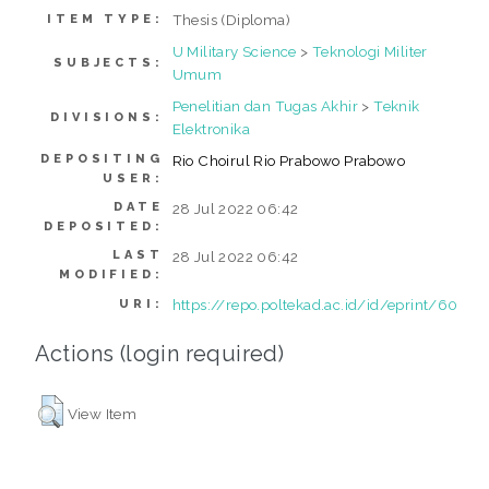
Thesis (Diploma)
ITEM TYPE:
U Military Science
>
Teknologi Militer
SUBJECTS:
Umum
Penelitian dan Tugas Akhir
>
Teknik
DIVISIONS:
Elektronika
DEPOSITING
Rio Choirul Rio Prabowo Prabowo
USER:
DATE
28 Jul 2022 06:42
DEPOSITED:
LAST
28 Jul 2022 06:42
MODIFIED:
https://repo.poltekad.ac.id/id/eprint/60
URI:
Actions (login required)
View Item