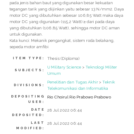
pada jenis bahan baut yang digunakan besar kekuatan
tegangan tarik yang diijinkan yaitu sebesar 13 N/mm2. Daya
motor DC yang dibutuhkan sebesar 106,85 Watt maka daya
motor DC yang digunakan (115,2 Watt) ≥ dari pada daya
yang dibutuhkan (106,85 Watt), sehingga motor DC aman
untuk digunakan.
Kata kunci: Mekanik pengangkat, sistem roda belakang,
sepeda motor amfibi
Thesis (Diploma)
ITEM TYPE:
U Military Science
>
Teknologi Militer
SUBJECTS:
Umum
Penelitian dan Tugas Akhir
>
Teknik
DIVISIONS:
Telekomunikasi dan Informatika
DEPOSITING
Rio Choirul Rio Prabowo Prabowo
USER:
DATE
28 Jul 2022 06:44
DEPOSITED:
LAST
28 Jul 2022 06:44
MODIFIED: