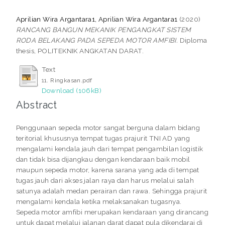
Aprilian Wira Argantara1, Aprilian Wira Argantara1
(2020)
RANCANG BANGUN MEKANIK PENGANGKAT SISTEM
RODA BELAKANG PADA SEPEDA MOTOR AMFIBI.
Diploma
thesis, POLITEKNIK ANGKATAN DARAT.
Text
11. Ringkasan.pdf
Download (106kB)
Abstract
Penggunaan sepeda motor sangat berguna dalam bidang
teritorial khususnya tempat tugas prajurit TNI AD yang
mengalami kendala jauh dari tempat pengambilan logistik
dan tidak bisa dijangkau dengan kendaraan baik mobil
maupun sepeda motor, karena sarana yang ada di tempat
tugas jauh dari akses jalan raya dan harus melalui salah
satunya adalah medan perairan dan rawa. Sehingga prajurit
mengalami kendala ketika melaksanakan tugasnya.
Sepeda motor amfibi merupakan kendaraan yang dirancang
untuk dapat melalui jalanan darat dapat pula dikendarai di